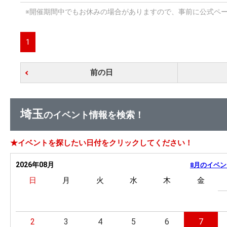
※開催期間中でもお休みの場合がありますので、事前に公式ペ
1
前の日
埼玉
のイベント情報を検索！
★イベントを探したい日付をクリックしてください！
2026年08月
8月のイベン
日
月
火
水
木
金
2
3
4
5
6
7