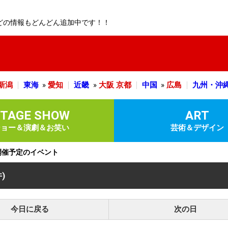
どの情報もどんどん追加中です！！
新潟
東海
»
愛知
近畿
»
大阪
京都
中国
»
広島
九州・沖
STAGE SHOW
ART
ショー＆演劇＆お笑い
芸術＆デザイン
)に開催予定のイベント
件)
今日に戻る
次の日