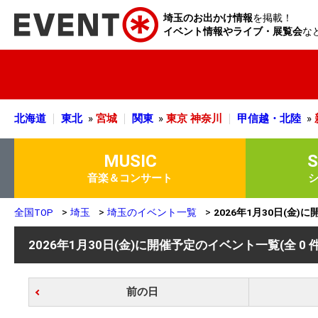
埼玉のお出かけ情報
を掲載！
イベント情報やライブ・展覧会
な
北海道
東北
»
宮城
関東
»
東京
神奈川
甲信越・北陸
»
MUSIC
音楽＆コンサート
全国TOP
埼玉
埼玉のイベント一覧
2026年1月30日(金
2026年1月30日(金)に開催予定のイベント一覧
(全 0 
前の日