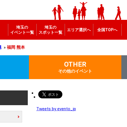
埼玉の
埼玉の
エリア選択へ
全国TOPへ
イベント一覧
スポット一覧
縄
»
福岡
熊本
OTHER
その他のイベント
Tweets by evento_jp