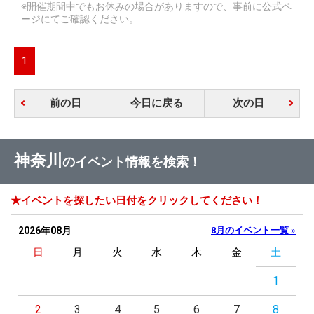
※開催期間中でもお休みの場合がありますので、事前に公式ペ
ージにてご確認ください。
1
前の日
今日に戻る
次の日
神奈川
のイベント情報を検索！
★イベントを探したい日付をクリックしてください！
2026年08月
8月のイベント一覧 »
日
月
火
水
木
金
土
1
2
3
4
5
6
7
8