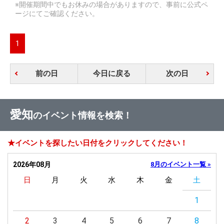
※開催期間中でもお休みの場合がありますので、事前に公式ペ
ージにてご確認ください。
1
前の日
今日に戻る
次の日
愛知
のイベント情報を検索！
★イベントを探したい日付をクリックしてください！
2026年08月
8月のイベント一覧 »
日
月
火
水
木
金
土
1
2
3
4
5
6
7
8