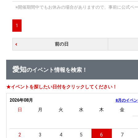
※開催期間中でもお休みの場合がありますので、事前に公式ペ
1
前の日
愛知
のイベント情報を検索！
★イベントを探したい日付をクリックしてください！
2026年08月
8月のイベン
日
月
火
水
木
金
2
3
4
5
6
7