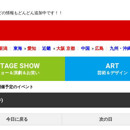
どの情報もどんどん追加中です！！
新潟
東海
»
愛知
近畿
»
大阪
京都
中国
»
広島
九州・沖
STAGE SHOW
ART
ショー＆演劇＆お笑い
芸術＆デザイン
)に開催予定のイベント
件)
今日に戻る
次の日