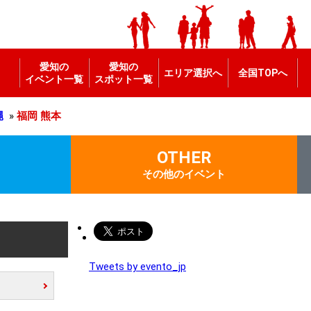
愛知の
愛知の
エリア選択へ
全国TOPへ
イベント一覧
スポット一覧
縄
»
福岡
熊本
OTHER
その他のイベント
Tweets by evento_jp