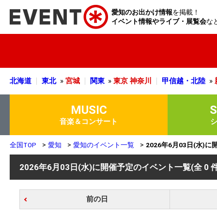
愛知のお出かけ情報
を掲載！
イベント情報やライブ・展覧会
な
北海道
東北
»
宮城
関東
»
東京
神奈川
甲信越・北陸
»
MUSIC
音楽＆コンサート
全国TOP
愛知
愛知のイベント一覧
2026年6月03日(水
2026年6月03日(水)に開催予定のイベント一覧
(全 0 
前の日