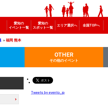
愛知の
愛知の
エリア選択へ
全国TOPへ
イベント一覧
スポット一覧
縄
»
福岡
熊本
OTHER
その他のイベント
Tweets by evento_jp