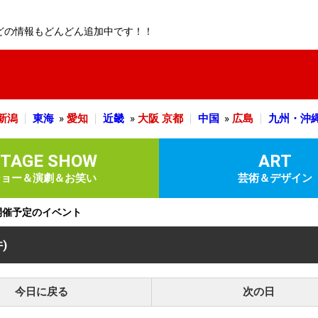
どの情報もどんどん追加中です！！
新潟
東海
»
愛知
近畿
»
大阪
京都
中国
»
広島
九州・沖
STAGE SHOW
ART
ショー＆演劇＆お笑い
芸術＆デザイン
)に開催予定のイベント
件)
今日に戻る
次の日