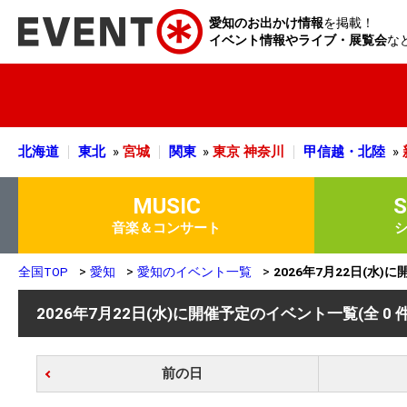
愛知のお出かけ情報
を掲載！
イベント情報やライブ・展覧会
な
北海道
東北
»
宮城
関東
»
東京
神奈川
甲信越・北陸
»
MUSIC
音楽＆コンサート
全国TOP
愛知
愛知のイベント一覧
2026年7月22日(水
2026年7月22日(水)に開催予定のイベント一覧
(全 0 
前の日