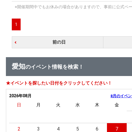
※開催期間中でもお休みの場合がありますので、事前に公式ペ
1
前の日
愛知
のイベント情報を検索！
★イベントを探したい日付をクリックしてください！
2026年08月
8月のイベン
日
月
火
水
木
金
2
3
4
5
6
7