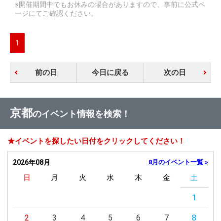
※開催期間中でもお休みの場合がありますので、事前に公式ペ
ージにてご確認ください。
1
前の日
今日に戻る
次の日
京都
のイベント情報を検索！
★イベントを探したい日付をクリックしてください！
2026年08月
8月のイベント一覧 »
日
月
火
水
木
金
土
1
2
3
4
5
6
7
8