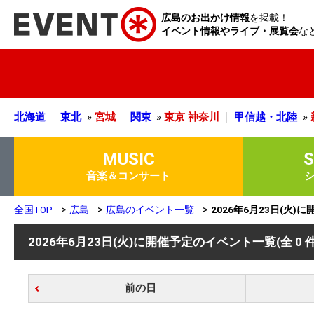
広島のお出かけ情報
を掲載！
イベント情報やライブ・展覧会
な
北海道
東北
»
宮城
関東
»
東京
神奈川
甲信越・北陸
»
MUSIC
音楽＆コンサート
全国TOP
広島
広島のイベント一覧
2026年6月23日(火
2026年6月23日(火)に開催予定のイベント一覧
(全 0 
前の日