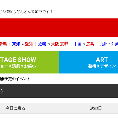
どの情報もどんどん追加中です！！
新潟
東海
»
愛知
近畿
»
大阪
京都
中国
»
広島
九州・沖
STAGE SHOW
ART
ショー＆演劇＆お笑い
芸術＆デザイン
)に開催予定のイベント
件)
今日に戻る
次の日