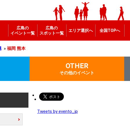
広島の
広島の
エリア選択へ
全国TOPへ
イベント一覧
スポット一覧
縄
»
福岡
熊本
OTHER
その他のイベント
Tweets by evento_jp