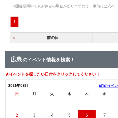
※開催期間中でもお休みの場合がありますので、事前に公式ペ
1
前の日
広島
のイベント情報を検索！
★イベントを探したい日付をクリックしてください！
2026年08月
8月のイベン
日
月
火
水
木
金
2
3
4
5
6
7