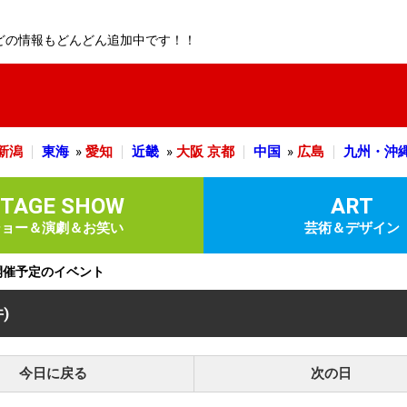
どの情報もどんどん追加中です！！
新潟
東海
»
愛知
近畿
»
大阪
京都
中国
»
広島
九州・沖
STAGE SHOW
ART
ショー＆演劇＆お笑い
芸術＆デザイン
)に開催予定のイベント
件)
今日に戻る
次の日