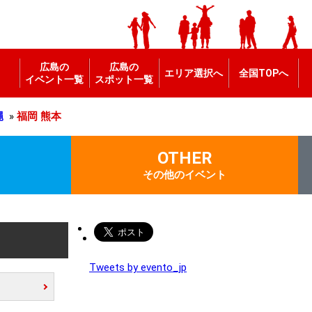
広島の
広島の
エリア選択へ
全国TOPへ
イベント一覧
スポット一覧
縄
»
福岡
熊本
OTHER
その他のイベント
Tweets by evento_jp