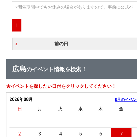
※開催期間中でもお休みの場合がありますので、事前に公式ペ
1
前の日
広島
のイベント情報を検索！
★イベントを探したい日付をクリックしてください！
2026年08月
8月のイベン
日
月
火
水
木
金
2
3
4
5
6
7