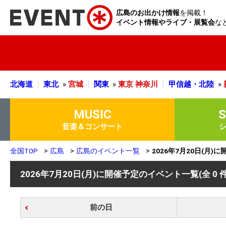
広島のお出かけ情報
を掲載！
イベント情報やライブ・展覧会
な
北海道
東北
»
宮城
関東
»
東京
神奈川
甲信越・北陸
»
MUSIC
音楽＆コンサート
全国TOP
広島
広島のイベント一覧
2026年7月20日(月
2026年7月20日(月)に開催予定のイベント一覧
(全 0 
前の日