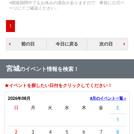
※開催期間中でもお休みの場合がありますので、事前に公式ペ
ージにてご確認ください。
1
前の日
今日に戻る
次の日
宮城
のイベント情報を検索！
★イベントを探したい日付をクリックしてください！
2026年08月
8月のイベント一覧 »
日
月
火
水
木
金
土
1
2
3
4
5
6
7
8