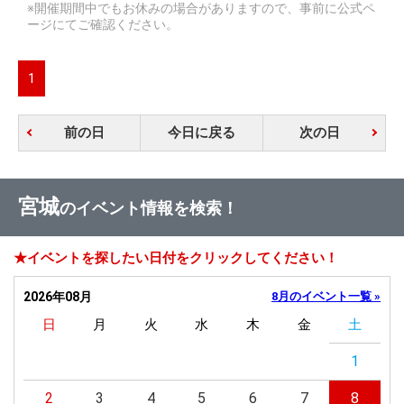
※開催期間中でもお休みの場合がありますので、事前に公式ペ
ージにてご確認ください。
1
前の日
今日に戻る
次の日
宮城
のイベント情報を検索！
★イベントを探したい日付をクリックしてください！
2026年08月
8月のイベント一覧 »
日
月
火
水
木
金
土
1
2
3
4
5
6
7
8