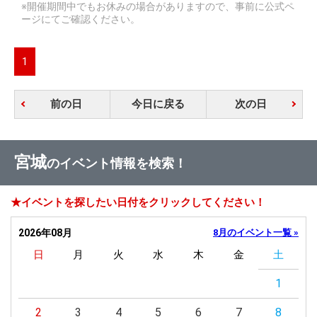
※開催期間中でもお休みの場合がありますので、事前に公式ペ
ージにてご確認ください。
1
前の日
今日に戻る
次の日
宮城
のイベント情報を検索！
★イベントを探したい日付をクリックしてください！
2026年08月
8月のイベント一覧 »
日
月
火
水
木
金
土
1
2
3
4
5
6
7
8