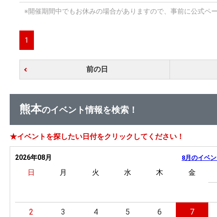
※開催期間中でもお休みの場合がありますので、事前に公式ペ
1
前の日
熊本
のイベント情報を検索！
★イベントを探したい日付をクリックしてください！
2026年08月
8月のイベン
日
月
火
水
木
金
2
3
4
5
6
7