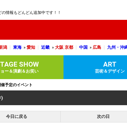
どの情報もどんどん追加中です！！
新潟
東海
»
愛知
近畿
»
大阪
京都
中国
»
広島
九州・沖
STAGE SHOW
ART
ショー＆演劇＆お笑い
芸術＆デザイン
)に開催予定のイベント
件)
今日に戻る
次の日