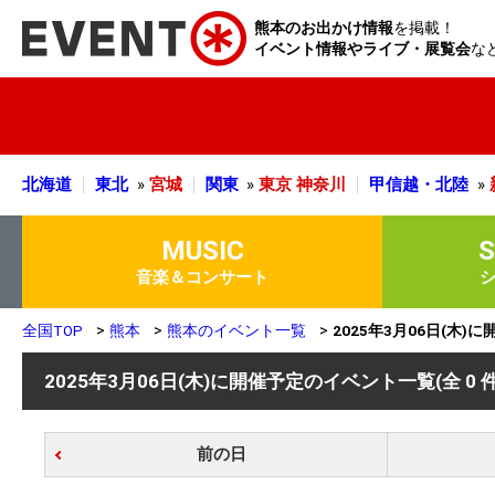
熊本のお出かけ情報
を掲載！
イベント情報やライブ・展覧会
な
北海道
東北
»
宮城
関東
»
東京
神奈川
甲信越・北陸
»
MUSIC
音楽＆コンサート
全国TOP
熊本
熊本のイベント一覧
2025年3月06日(木
2025年3月06日(木)に開催予定のイベント一覧
(全 0 
前の日