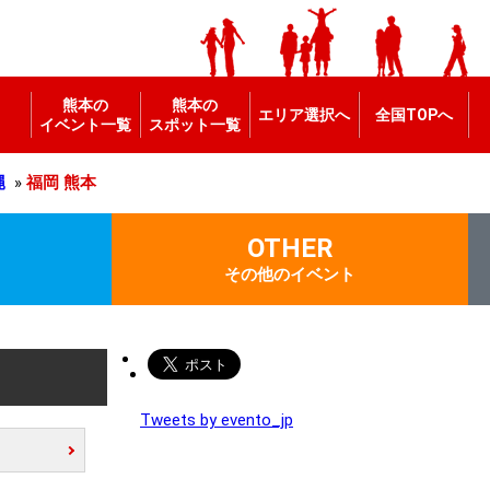
熊本の
熊本の
エリア選択へ
全国TOPへ
イベント一覧
スポット一覧
縄
»
福岡
熊本
OTHER
その他のイベント
Tweets by evento_jp