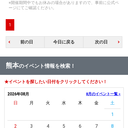
※開催期間中でもお休みの場合がありますので、事前に公式ペ
ージにてご確認ください。
1
前の日
今日に戻る
次の日
熊本
のイベント情報を検索！
★イベントを探したい日付をクリックしてください！
2026年08月
8月のイベント一覧 »
日
月
火
水
木
金
土
1
2
3
4
5
6
7
8