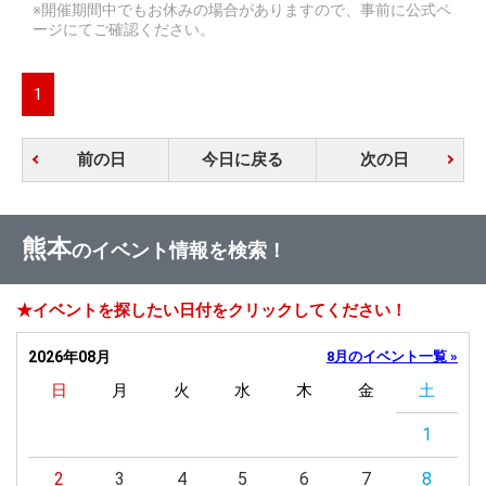
※開催期間中でもお休みの場合がありますので、事前に公式ペ
ージにてご確認ください。
1
前の日
今日に戻る
次の日
熊本
のイベント情報を検索！
★イベントを探したい日付をクリックしてください！
2026年08月
8月のイベント一覧 »
日
月
火
水
木
金
土
1
2
3
4
5
6
7
8