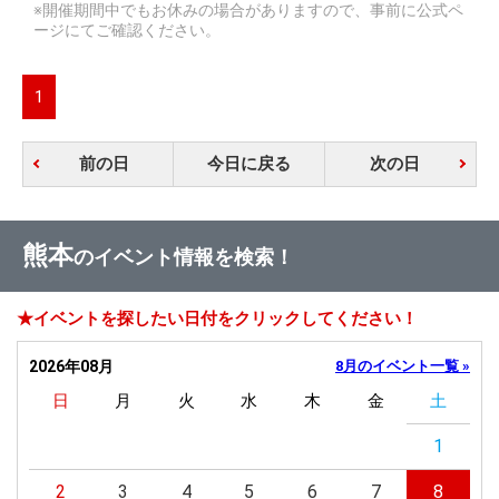
※開催期間中でもお休みの場合がありますので、事前に公式ペ
ージにてご確認ください。
1
前の日
今日に戻る
次の日
熊本
のイベント情報を検索！
★イベントを探したい日付をクリックしてください！
2026年08月
8月のイベント一覧 »
日
月
火
水
木
金
土
1
2
3
4
5
6
7
8