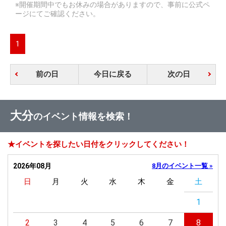
※開催期間中でもお休みの場合がありますので、事前に公式ペ
ージにてご確認ください。
1
前の日
今日に戻る
次の日
大分
のイベント情報を検索！
★イベントを探したい日付をクリックしてください！
2026年08月
8月のイベント一覧 »
日
月
火
水
木
金
土
1
2
3
4
5
6
7
8