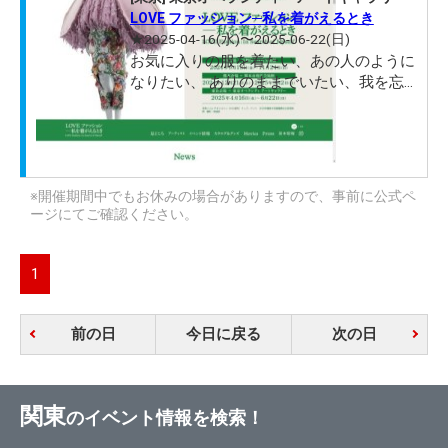
LOVE ファッション─私を着がえるとき
★2025-04-16(水)〜2025-06-22(日)
お気に入りの服を着たい、あの人のように
なりたい、 ありのままでいたい、我を忘
れたい…。 着る人のさまざまな情熱や願望
＝「LOVE」を 受け止める存在としてのフ
ァッション。 そこには万華鏡のようにカ
ラフルな世界が広がっています。
※開催期間中でもお休みの場合がありますので、事前に公式ペ
ージにてご確認ください。
1
前の日
今日に戻る
次の日
関東
のイベント情報を検索！