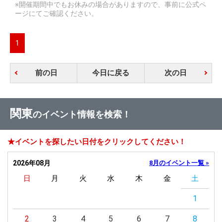
※開催期間中でもお休みの場合がありますので、事前に公式ペ
ージにてご確認ください。
1
前の日
今日に戻る
次の日
関東
のイベント情報を検索！
★イベントを探したい日付をクリックしてください！
2026年08月
8月のイベント一覧 »
日
月
火
水
木
金
土
1
2
3
4
5
6
7
8