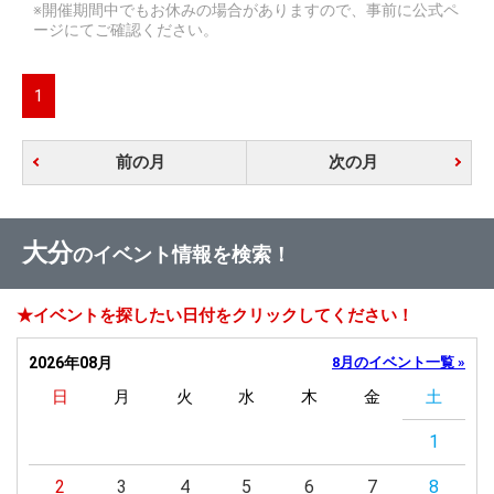
※開催期間中でもお休みの場合がありますので、事前に公式ペ
ージにてご確認ください。
1
前の月
次の月
大分
のイベント情報を検索！
★イベントを探したい日付をクリックしてください！
2026年08月
8月のイベント一覧 »
日
月
火
水
木
金
土
1
2
3
4
5
6
7
8