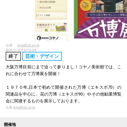
出典 :
koyafron.co.jp
取得日:
2024/10/08
終了
芸術・デザイン
大阪万博目前にまで迫って参りまし！コヤノ美術館では、こ
れに合わせて万博展を開催！
１９７０年,日本で初めて開催された万博（エキスポ70）の
関連品を中心に、花の万博（エキスポ90）やその他勧業博覧
会に関連するものを展示しております。
出典
koyafron.co.jp
開催地