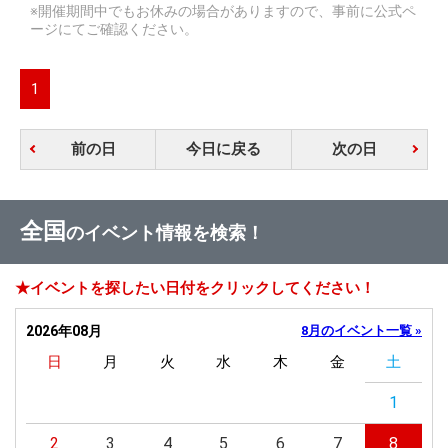
※開催期間中でもお休みの場合がありますので、事前に公式ペ
ージにてご確認ください。
1
前の日
今日に戻る
次の日
全国
のイベント情報を検索！
★イベントを探したい日付をクリックしてください！
2026年08月
8月のイベント一覧 »
日
月
火
水
木
金
土
1
2
3
4
5
6
7
8