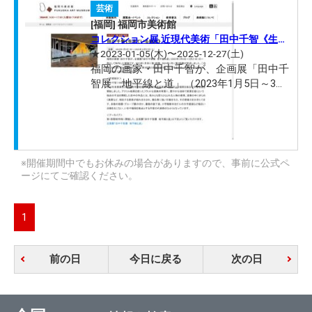
芸術
[福岡] 福岡市美術館
コレクション展 近現代美術「田中千智《生き
ている壁画》」
★2023-01-05(木)〜2025-12-27(土)
福岡の画家・田中千智が、企画展「田中千
智展 地平線と道」（2023年1月5日～3月
21日）の一部として制作した壁画です。
2023年1月末に第1段階、2024年1月に第2
段階が完成しました。この後、2025年1月
に加筆をおこない、第3段階と画面が変化
していく予定です。最終的には2025年12
※開催期間中でもお休みの場合がありますので、事前に公式ペ
月末まで展...
ージにてご確認ください。
1
前の日
今日に戻る
次の日