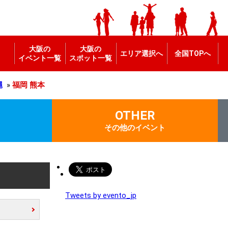
大阪の
大阪の
エリア選択へ
全国TOPへ
イベント一覧
スポット一覧
縄
»
福岡
熊本
OTHER
その他のイベント
Tweets by evento_jp