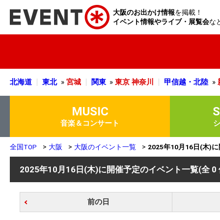
大阪のお出かけ情報
を掲載！
イベント情報やライブ・展覧会
な
北海道
東北
»
宮城
関東
»
東京
神奈川
甲信越・北陸
»
MUSIC
音楽＆コンサート
全国TOP
大阪
大阪のイベント一覧
2025年10月16日(木
2025年10月16日(木)に開催予定のイベント一覧
(全 0
前の日