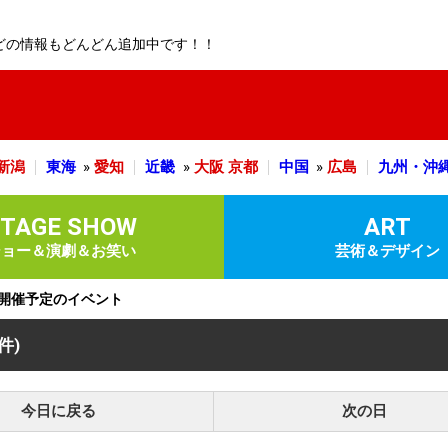
どの情報もどんどん追加中です！！
新潟
東海
»
愛知
近畿
»
大阪
京都
中国
»
広島
九州・沖
STAGE SHOW
ART
ショー＆演劇＆お笑い
芸術＆デザイン
)に開催予定のイベント
 件)
今日に戻る
次の日