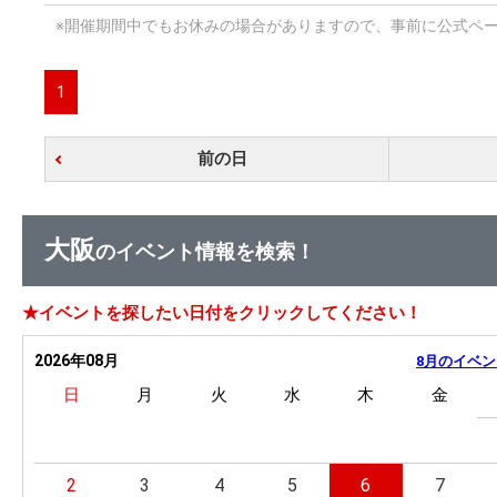
※開催期間中でもお休みの場合がありますので、事前に公式ペ
1
前の日
大阪
のイベント情報を検索！
★イベントを探したい日付をクリックしてください！
2026年08月
8月のイベン
日
月
火
水
木
金
2
3
4
5
6
7