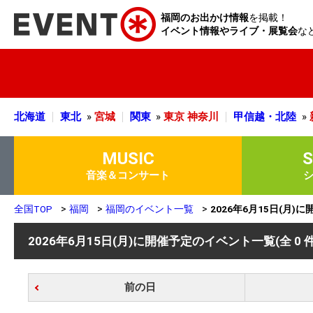
福岡のお出かけ情報
を掲載！
イベント情報やライブ・展覧会
な
北海道
東北
»
宮城
関東
»
東京
神奈川
甲信越・北陸
»
MUSIC
音楽＆コンサート
全国TOP
福岡
福岡のイベント一覧
2026年6月15日(月
2026年6月15日(月)に開催予定のイベント一覧
(全 0 
前の日