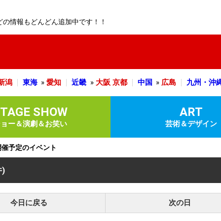
どの情報もどんどん追加中です！！
新潟
東海
»
愛知
近畿
»
大阪
京都
中国
»
広島
九州・沖
STAGE SHOW
ART
ショー＆演劇＆お笑い
芸術＆デザイン
)に開催予定のイベント
件)
今日に戻る
次の日