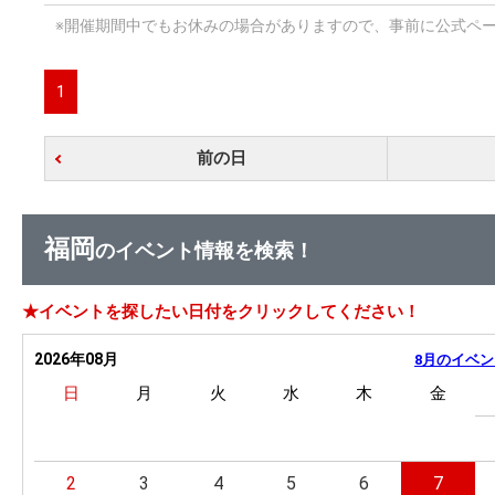
※開催期間中でもお休みの場合がありますので、事前に公式ペ
1
前の日
福岡
のイベント情報を検索！
★イベントを探したい日付をクリックしてください！
2026年08月
8月のイベン
日
月
火
水
木
金
2
3
4
5
6
7