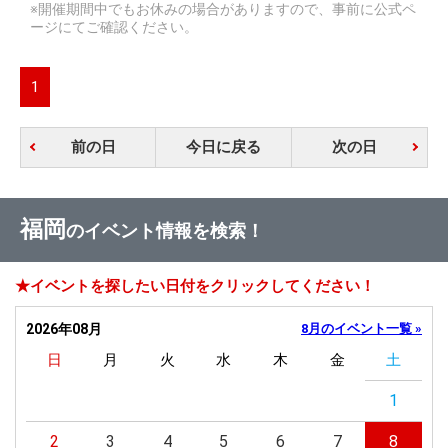
※開催期間中でもお休みの場合がありますので、事前に公式ペ
ージにてご確認ください。
1
前の日
今日に戻る
次の日
福岡
のイベント情報を検索！
★イベントを探したい日付をクリックしてください！
2026年08月
8月のイベント一覧 »
日
月
火
水
木
金
土
1
2
3
4
5
6
7
8