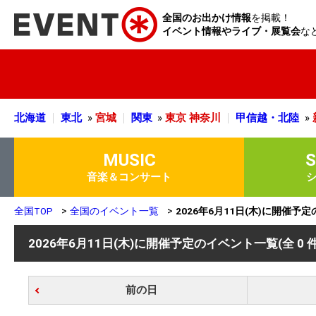
全国のお出かけ情報
を掲載！
イベント情報やライブ・展覧会
な
北海道
東北
»
宮城
関東
»
東京
神奈川
甲信越・北陸
»
MUSIC
音楽＆コンサート
全国TOP
全国のイベント一覧
2026年6月11日(木)に開催予
2026年6月11日(木)に開催予定のイベント一覧
(全 0 
前の日