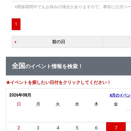
※開催期間中でもお休みの場合がありますので、事前に公式ペ
1
前の日
全国
のイベント情報を検索！
★イベントを探したい日付をクリックしてください！
2026年08月
8月のイベン
日
月
火
水
木
金
2
3
4
5
6
7