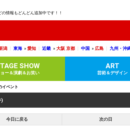
どの情報もどんどん追加中です！！
新潟
東海
»
愛知
近畿
»
大阪
京都
中国
»
広島
九州・沖
STAGE SHOW
ART
ショー＆演劇＆お笑い
芸術＆デザイン
定のイベント
件)
今日に戻る
次の日