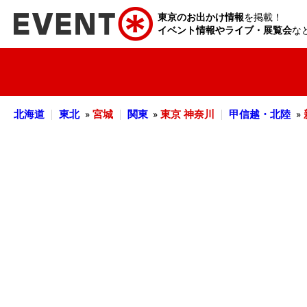
東京のお出かけ情報
を掲載！
イベント情報やライブ・展覧会
な
北海道
東北
»
宮城
関東
»
東京
神奈川
甲信越・北陸
»