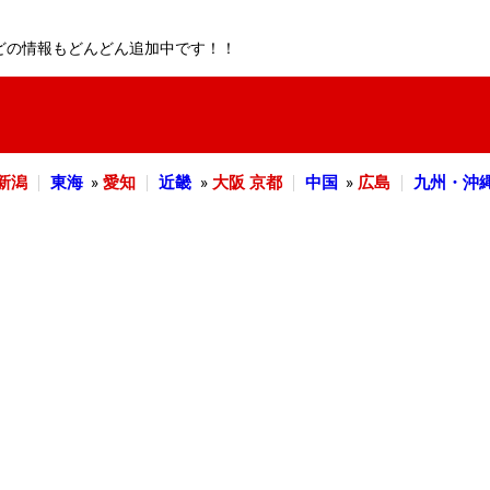
どの情報もどんどん追加中です！！
新潟
東海
»
愛知
近畿
»
大阪
京都
中国
»
広島
九州・沖