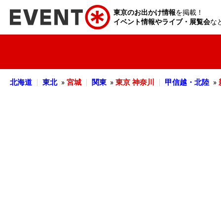
東京のお出かけ情報
を掲載！
イベント情報やライブ・展覧会
な
北海道
東北
»
宮城
関東
»
東京
神奈川
甲信越・北陸
»