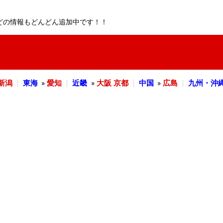
どの情報もどんどん追加中です！！
新潟
東海
»
愛知
近畿
»
大阪
京都
中国
»
広島
九州・沖