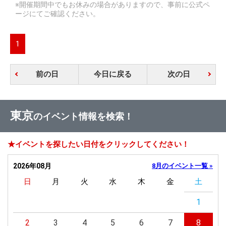
※開催期間中でもお休みの場合がありますので、事前に公式ペ
ージにてご確認ください。
1
前の日
今日に戻る
次の日
東京
のイベント情報を検索！
★イベントを探したい日付をクリックしてください！
2026年08月
8月のイベント一覧 »
日
月
火
水
木
金
土
1
2
3
4
5
6
7
8