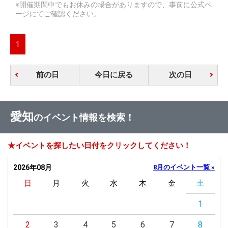
※開催期間中でもお休みの場合がありますので、事前に公式ペ
ージにてご確認ください。
1
前の日
今日に戻る
次の日
愛知
のイベント情報を検索！
★イベントを探したい日付をクリックしてください！
2026年08月
8月のイベント一覧 »
日
月
火
水
木
金
土
1
2
3
4
5
6
7
8