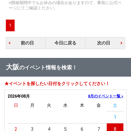
※開催期間中でもお休みの場合がありますので、事前に公式ペ
ージにてご確認ください。
1
前の日
今日に戻る
次の日
大阪
のイベント情報を検索！
★イベントを探したい日付をクリックしてください！
2026年08月
8月のイベント一覧 »
日
月
火
水
木
金
土
1
2
3
4
5
6
7
8