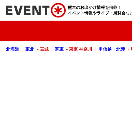
熊本のお出かけ情報
を掲載！
イベント情報やライブ・展覧会
な
北海道
東北
»
宮城
関東
»
東京
神奈川
甲信越・北陸
»