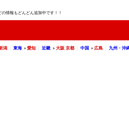
どの情報もどんどん追加中です！！
新潟
東海
»
愛知
近畿
»
大阪
京都
中国
»
広島
九州・沖