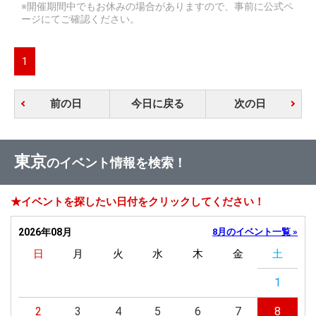
※開催期間中でもお休みの場合がありますので、事前に公式ペ
ージにてご確認ください。
1
前の日
今日に戻る
次の日
東京
のイベント情報を検索！
★イベントを探したい日付をクリックしてください！
2026年08月
8月のイベント一覧 »
日
月
火
水
木
金
土
1
2
3
4
5
6
7
8