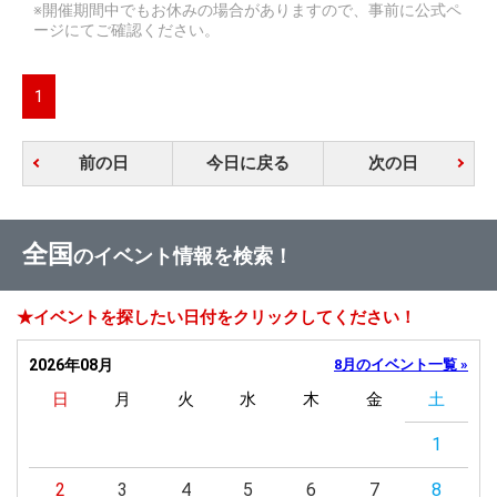
※開催期間中でもお休みの場合がありますので、事前に公式ペ
ージにてご確認ください。
1
前の日
今日に戻る
次の日
全国
のイベント情報を検索！
★イベントを探したい日付をクリックしてください！
2026年08月
8月のイベント一覧 »
日
月
火
水
木
金
土
1
2
3
4
5
6
7
8