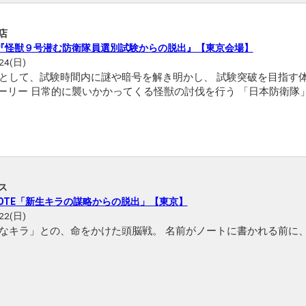
店
『怪獣９号潜む防衛隊員選別試験からの脱出』【東京会場】
24(日)
として、試験時間内に謎や暗号を解き明かし、 試験突破を目指す
を目指し、 防衛隊員選別試験を受験するあなた。 しかし、どれも一筋縄ではいかない超難問ば
ス
 NOTE「新生キラの謀略からの脱出」【東京】
22(日)
なキラ」との、命をかけた頭脳戦。 名前がノートに書かれる前に