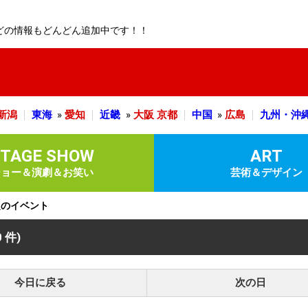
どの情報もどんどん追加中です！！
新潟
東海
»
愛知
近畿
»
大阪
京都
中国
»
広島
九州・沖
STAGE SHOW
ART
ショー＆演劇＆お笑い
芸術＆デザイン
予定のイベント
0 件)
今日に戻る
次の日