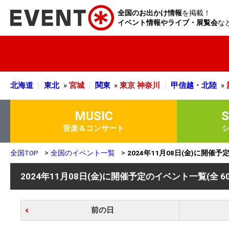
全国のお出かけ情報
を掲載！
イベント情報やライブ・展覧会
な
北海道
東北
»
宮城
関東
»
東京
神奈川
甲信越・北陸
»
MUSIC
音楽＆コンサート
全国TOP
全国のイベント一覧
2024年11月08日(金)に開催
2024年11月08日(金)に開催予定のイベント一覧
(全 6
前の日