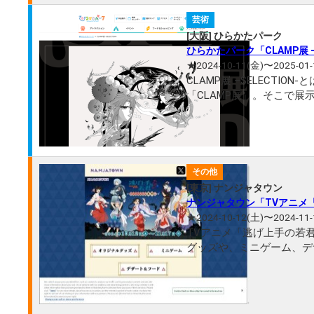
芸術
[大阪] ひらかたパーク
ひらかたパーク「CLAMP展 -S
★2024-10-11(金)〜2025-01-
CLAMP展 –SELECTI
「CLAMP展」。そこで
いから生まれた展覧会です。 「
その他
[東京] ナンジャタウン
ナンジャタウン「TVアニメ「
★2024-10-12(土)〜2024-11-
TVアニメ「逃げ上手の若
グッズや、ミニゲーム、デ