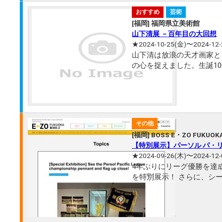
おすすめ
芸術
[福岡] 福岡県立美術館
山下清展 －百年目の大回想
★2024-10-25(金)〜2024-12-
山下清は放浪の天才画家と
の心を捉えました。生誕1
や後年の油彩、陶磁器、ペ
その他
[福岡] BOSS E・ZO FUKUOK
【特別展示】パーソル パ・
★2024-09-26(木)〜2024-12-
4年ぶりにリーグ優勝を達
を特別展示！ さらに、シ
す。 ホークスが掴んだ優