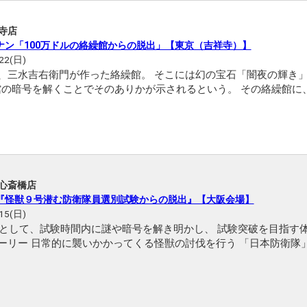
祥寺店
ナン「100万ドルの絡繰館からの脱出」【東京（吉祥寺）】
22(日)
師、三水吉右衛門が作った絡繰館。 そこには幻の宝石「闇夜の輝き
を解くことでそのありかが示されるという。 その絡繰館に、怪盗キ
ッドから予告状が届
阪心斎橋店
『怪獣９号潜む防衛隊員選別試験からの脱出』【大阪会場】
15(日)
として、試験時間内に謎や暗号を解き明かし、 試験突破を目指す
を目指し、 防衛隊員選別試験を受験するあなた。 しかし、どれも一筋縄ではいかない超難問ば