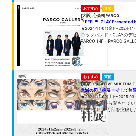
おすすめ
音楽
[大阪] 心斎橋PARCO
「FEEL!!!! GLAY Present
★2024-11-01(金)〜2024-11-
ロックバンド・GLAYのデビュー3
PARCO 14F・PARCO GALLERYにて開催いた
だける、GLAY楽曲の新たな
おすすめ
芸術
[東京] CREATIVE MUSEUM 
鬼滅の刃「柱展 ーそして無
★2024-11-02(土)〜2025-03-
幅広い世代から愛されてい
部数1億5000万部を突破
炭治郎 立志編」の放送開
版...