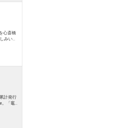
O」を心斎橋
で累計発行
le。「竈門
に、『劇場