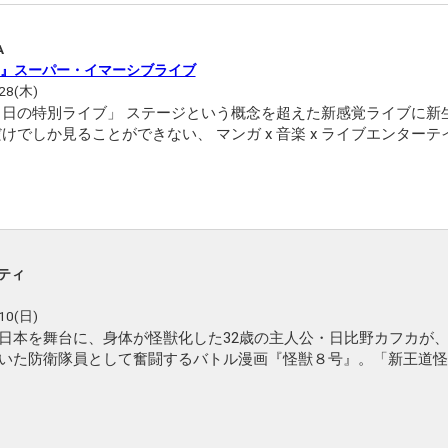
A
』スーパー・イマーシブライブ
28(木)
ある日の特別ライブ」 ステージという概念を超えた新感覚ライブに新
ジアム！
シティ
10(日)
日本を舞台に、身体が怪獣化した32歳の主人公・日比野カフカが
いた防衛隊員として奮闘するバトル漫画『怪獣８号』。「新王道怪
 本展では、名シーンの額装イラスト約120点や怪