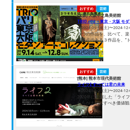
おすすめ
芸術
[大阪] 大阪中之島美術館
TRIO パリ・東京・大阪 
★2024-09-14(土)〜2024-12-
３つの作品を、比べて、楽
共通点のある３作品を、“
話して楽しい、これまでに
おすすめ
芸術
[熊本] 熊本市現代美術館
ライフ2 すべては君の未来
★2024-10-05(土)〜2024-12-
2020年に開催した「ラ
たちが大切にすべき価値観
害、また地球規模での新型
さらに答えのな...