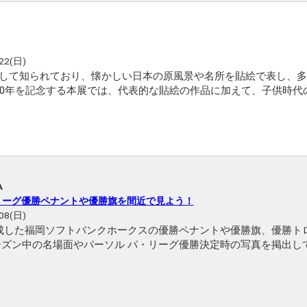
22(日)
して知られており、懐かしい日本の原風景や名所を貼絵で表し、多
00年を記念する本展では、代表的な貼絵の作品に加えて、子供時代
ン画などを展示し、山下清の生涯と画業を紹介します。
A
リーグ優勝ペナントや優勝旗を間近で見よう！
08(日)
成した福岡ソフトバンクホークスの優勝ペナントや優勝旗、優勝ト
ーズン中の名場面やパーソル パ・リーグ優勝決定時の写真を掲出し
勝ペナントや優勝旗を観に、ぜひご来館ください！