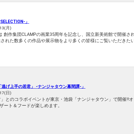
ELECTION-」
13(月)
ON-とは 創作集団CLAMPの画業35周年を記念し、国立新美術館で開催さ
展示された数多くの作品や展示物をより多くの皆様にご覧いただきた
CLAMP展 –SELECTION-」では、作品保全という観点...
逃げ上手の若君」 -ナンジャタウン幕間譚-」
17(日)
君」とのコラボイベントが東京・池袋「ナンジャタウン」で開催‼オ
ザート＆フードが楽しめます。