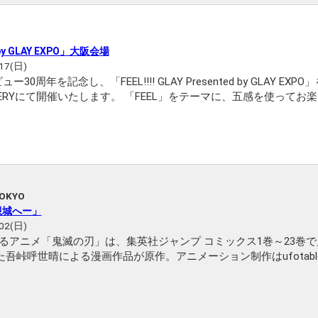
ed by GLAY EXPO」大阪会場
17(日)
0周年を記念し、「FEEL!!!! GLAY Presented by GLAY EXP
します。 「FEEL」をテーマに、五感を使ってお楽しみいた
解釈をご提案しま...
TOKYO
限城へー」
02(日)
るアニメ「鬼滅の刃」は、集英社ジャンプ コミックス1巻～23巻
した吾峠呼世晴による漫画作品が原作。アニメーション制作はufotab
始から5年、今年5月より放送していた「柱稽古編」最終話の放送後