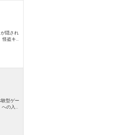
」が隠され
く。 「満月の夜、『闇夜の輝き』にお目にかかるべく参上いたします」 館の...
体験型ゲー
...