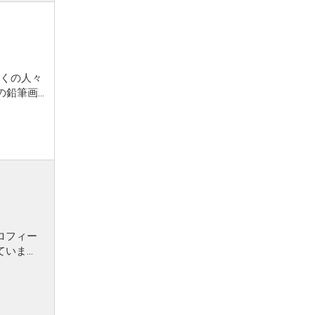
くの人々
の鉛筆画
ロフィー
ていま