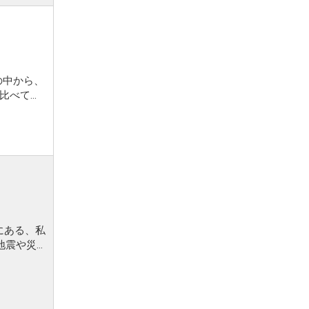
の中から、
、比べて、
にある、私
地震や災
世の中は、