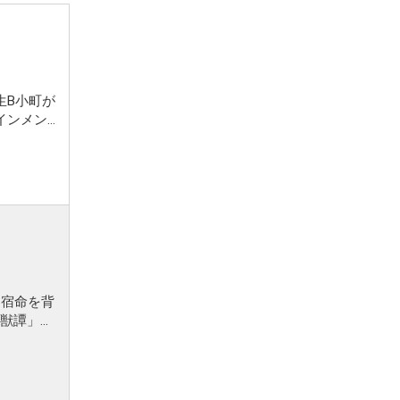
生B小町が
、宿命を背
獣譚」と