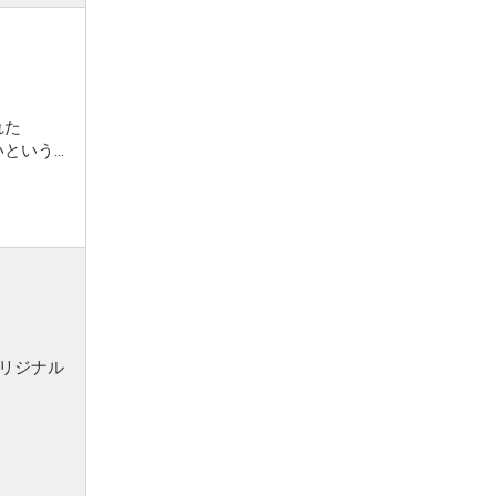
れた
いという想
リジナル