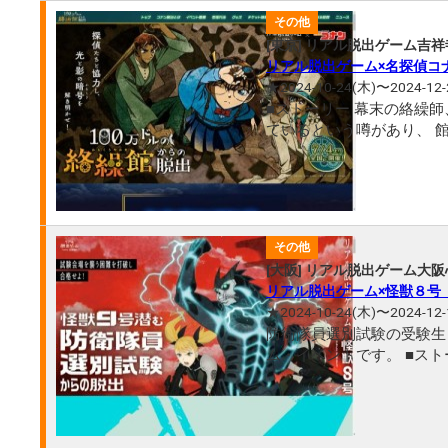
その他
[東京] リアル脱出ゲーム吉
リアル脱出ゲーム×名探偵コ
★2024-10-24(木)〜2024-12-
■ストーリー 幕末の絡繰
ているという噂があり、 館の暗号
その他
[大阪] リアル脱出ゲーム大
リアル脱出ゲーム×怪獣８号
★2024-10-24(木)〜2024-12-
防衛隊員選別試験の受験生
ム・イベントです。 ■ストーリー 日常的に襲いかかってくる怪獣の討伐を行う 「日本防衛隊」への入隊