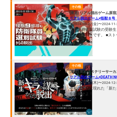
その他
[東京] リアル脱出ゲーム原宿
リアル脱出ゲーム×怪獣８号
★2024-09-27(金)〜2024-11-
防衛隊員選別試験の受験生
ム・イベントです。 ■ストーリー 日常的に襲いかかってくる怪獣の討伐を行う 「日本防衛隊」への入隊
その他
[東京] 東京ミステリーサーカ
リアル脱出ゲーム×DEATH
★2024-10-03(木)〜2024-12-
令和の時代に現れた「新た
を逮捕せよ！