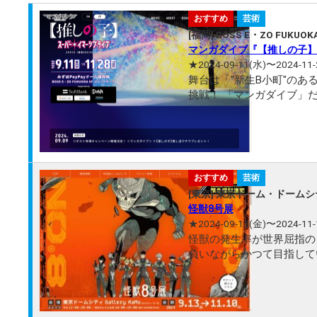
おすすめ
芸術
[福岡] BOSS E・ZO FUKUOK
マンガダイブ『【推しの子】
★2024-09-11(水)〜2024-11-
舞台は「"新生B小町"の
挑戦！ 「マンガダイブ」だけでしか見ることができない、 マンガ x 音楽 x ライブエンターテインメン
ト の新感覚没入型ミュー
おすすめ
芸術
[東京] 東京ドーム・ドーム
怪獣8号展
★2024-09-13(金)〜2024-11-
怪獣の発生率が世界屈指の
負いながらかつて目指して
して人気沸騰中の本作初となる展覧会を開催します。
獣の存在する...